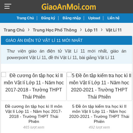
Trang Chủ
Đăng ký
Đăng nhập
Upload
Liên hệ
›
›
›
Trang Chủ
Trung Học Phổ Thông
Lớp 11
Vật Lí 11
GIÁO ÁN ĐIỆN TỬ VẬT LÍ 11 MỚI NHẤT
Thư viện giáo án điện tử Vật Lí 11 mới nhất, giáo án
powerpoint Vật Lí 11, đề thi Vật Lí 11, bài giảng Vật Lí 11
Đề cương ôn tập học kì II môn
5 Đề ôn tập kiểm tra học kì II
Vật lí Lớp 11 - Năm học 2017-
môn Vật lí Lớp 11 - Năm học
2018 - Trường THPT Thái
2020-2021 - Trường THPT Thái
Phiên
Phiên
465 lượt xem
492 lượt xem