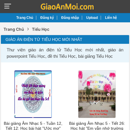
Trang Chủ
Đăng ký
Đăng nhập
Upload
Liên hệ
›
Trang Chủ
Tiểu Học
GIÁO ÁN ĐIỆN TỬ TIỂU HỌC MỚI NHẤT
Thư viện giáo án điện tử Tiểu Học mới nhất, giáo án
powerpoint Tiểu Học, đề thi Tiểu Học, bài giảng Tiểu Học
Bài giảng Âm Nhạc 5 - Tuần 12,
Bài giảng Âm Nhạc 5 - Tiết 26:
Tiết 12: Học bài hát "Ước mơ"
Học hát "Em vẫn nhớ trường