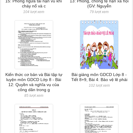
15: Phòng ngừa tai nạn vũ khí
13: Phòng, chống tệ nạn xã hội
cháy nổ và c
(GV: Nguyễn
104 lượt xem
79 lượt xem
Kiến thức cơ bản và Bài tập tự
Bài giảng môn GDCD Lớp 8 -
luyện môn GDCD Lớp 8 - Bài
Tiết 8+9, Bài 4: Bảo vệ lẽ phải
12: Quyền và nghĩa vụ của
102 lượt xem
công dân trong g
85 lượt xem