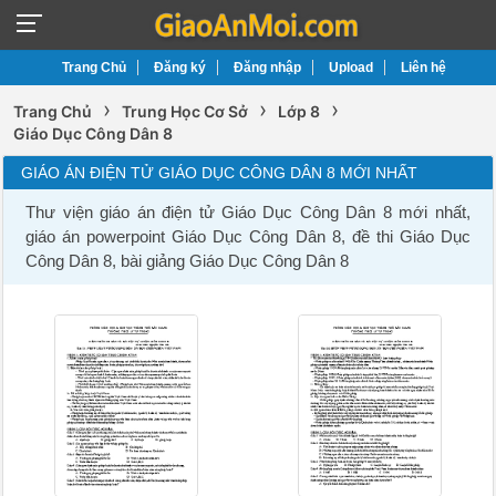
Trang Chủ
Đăng ký
Đăng nhập
Upload
Liên hệ
›
›
›
Trang Chủ
Trung Học Cơ Sở
Lớp 8
Giáo Dục Công Dân 8
GIÁO ÁN ĐIỆN TỬ GIÁO DỤC CÔNG DÂN 8 MỚI NHẤT
Thư viện giáo án điện tử Giáo Dục Công Dân 8 mới nhất,
giáo án powerpoint Giáo Dục Công Dân 8, đề thi Giáo Dục
Công Dân 8, bài giảng Giáo Dục Công Dân 8