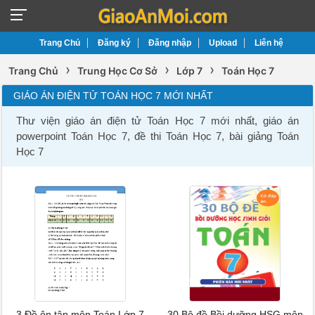
Trang Chủ
Đăng ký
Đăng nhập
Upload
Liên hệ
›
›
›
Trang Chủ
Trung Học Cơ Sở
Lớp 7
Toán Học 7
GIÁO ÁN ĐIỆN TỬ TOÁN HỌC 7 MỚI NHẤT
Thư viện giáo án điện tử Toán Học 7 mới nhất, giáo án
powerpoint Toán Học 7, đề thi Toán Học 7, bài giảng Toán
Học 7
3 Đề ôn tập môn Toán Lớp 7
30 Bộ đề Bồi dưỡng HSG môn