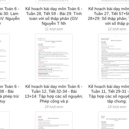
n Toán 6 -
Kế hoạch bài dạy môn Toán 6 -
Kế hoạch bài dạy môn
Bài 30: Làm
Tuần 28, Tiết 59 - Bài 29: Tính
Tuần 27, Tiết 57+58
GV: Nguyễn
toán với số thập phân (GV:
28+29: Số thập phân; 
ỳ
Nguyễn T Nh
với số thập p
11 lượt xem
12 lượt xem
n Toán 6 -
Kế hoạch bài dạy môn Toán 6 -
Kế hoạch bài dạy môn
38 - Bài
Tuần 12, Tiết 32-34 - Bài
Tuần 11, Tiết 29-31 -
à phép trừ
13+14: Tập hợp các số nguyên;
Tập hợp các số nguy
Quy
Phép cộng và p
tập chung;
18 lượt xem
18 lượt xem