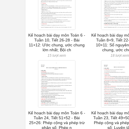
Kế hoạch bài dạy môn Toán 6 -
Kế hoạch bài dạy mô
Tuần 10, Tiết 26-28 - Bài
Tuần 8+9, Tiết 22
11+12: Ước chung, ước chung
10+11: Số nguyên
lớn nhất; Bội ch
chung, ước ch
15 lượt xem
18 lượt xe
Kế hoạch bài dạy môn Toán 6 -
Kế hoạch bài dạy mô
Tuần 24, Tiết 51+52 - Bài
Tuần 23, Tiết 49+50
25+26: Phép cộng và phép trừ
Phép cộng và phép
phân số; Phép n
số; Luyện t