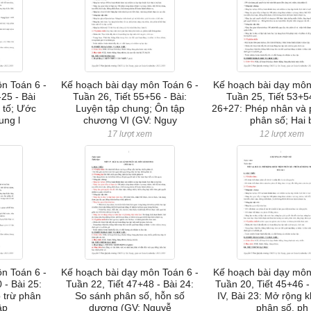
n Toán 6 -
Kế hoạch bài dạy môn Toán 6 -
Kế hoạch bài dạy môn
-25 - Bài
Tuần 26, Tiết 55+56 - Bài:
Tuần 25, Tiết 53+54
 tố; Ước
Luyện tập chung; Ôn tập
26+27: Phép nhân và 
ung l
chương VI (GV: Nguy
phân số; Hai 
m
17 lượt xem
12 lượt xem
n Toán 6 -
Kế hoạch bài dạy môn Toán 6 -
Kế hoạch bài dạy môn
 - Bài 25:
Tuần 22, Tiết 47+48 - Bài 24:
Tuần 20, Tiết 45+46 
 trừ phân
So sánh phân số, hỗn số
IV, Bài 23: Mở rộng k
ập
dương (GV: Nguyễ
phân số, ph