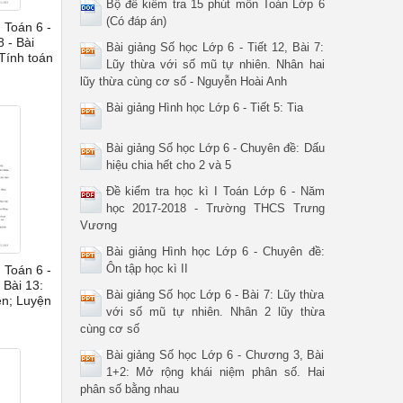
Bộ đề kiểm tra 15 phút môn Toán Lớp 6
(Có đáp án)
 Toán 6 -
 - Bài
Bài giảng Số học Lớp 6 - Tiết 12, Bài 7:
Tính toán
Lũy thừa với số mũ tự nhiên. Nhân hai
lũy thừa cùng cơ số - Nguyễn Hoài Anh
Bài giảng Hình học Lớp 6 - Tiết 5: Tia
Bài giảng Số học Lớp 6 - Chuyên đề: Dấu
hiệu chia hết cho 2 và 5
Đề kiểm tra học kì I Toán Lớp 6 - Năm
học 2017-2018 - Trường THCS Trưng
Vương
Bài giảng Hình học Lớp 6 - Chuyên đề:
Ôn tập học kì II
 Toán 6 -
 Bài 13:
Bài giảng Số học Lớp 6 - Bài 7: Lũy thừa
ên; Luyện
với số mũ tự nhiên. Nhân 2 lũy thừa
cùng cơ số
Bài giảng Số học Lớp 6 - Chương 3, Bài
1+2: Mở rộng khái niệm phân số. Hai
phân số bằng nhau