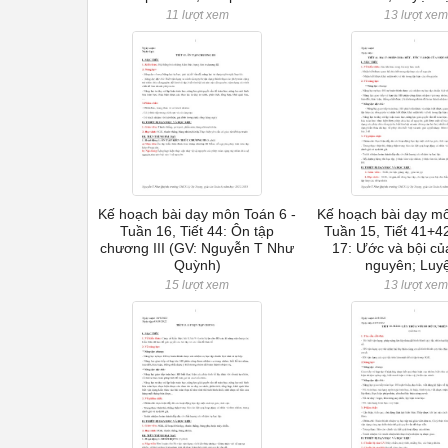
11 lượt xem
13 lượt xe
Kế hoạch bài dạy môn Toán 6 -
Kế hoạch bài dạy mô
Tuần 16, Tiết 44: Ôn tập
Tuần 15, Tiết 41+4
chương III (GV: Nguyễn T Như
17: Ước và bội củ
Quỳnh)
nguyên; Luyệ
15 lượt xem
13 lượt xe