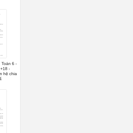
 Toán 6 -
7+18 -
n hệ chia
ấ