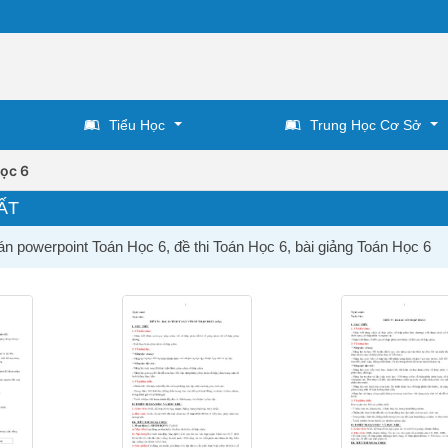
Tiểu Học
Trung Học Cơ Sở
ọc 6
ẤT
án powerpoint Toán Học 6, đề thi Toán Học 6, bài giảng Toán Học 6