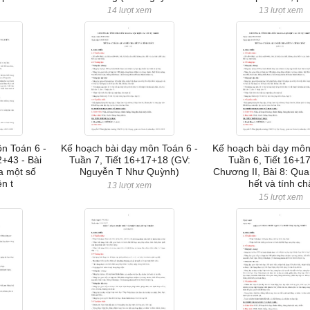
m
14 lượt xem
13 lượt xem
n Toán 6 -
Kế hoạch bài dạy môn Toán 6 -
Kế hoạch bài dạy môn
2+43 - Bài
Tuần 7, Tiết 16+17+18 (GV:
Tuần 6, Tiết 16+1
a một số
Nguyễn T Như Quỳnh)
Chương II, Bài 8: Qua
n t
hết và tính ch
13 lượt xem
m
15 lượt xem