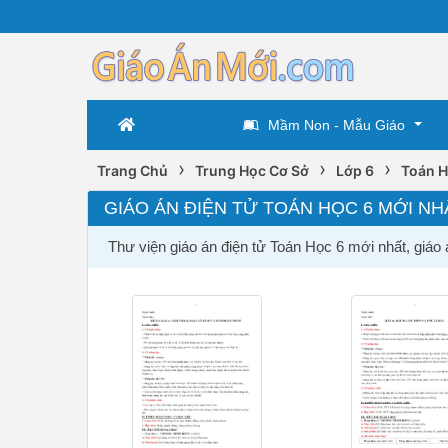
Mầm Non - Mẫu Giáo
›
›
›
Trang Chủ
Trung Học Cơ Sở
Lớp 6
Toán H
GIÁO ÁN ĐIỆN TỬ TOÁN HỌC 6 MỚI NH
Thư viện giáo án điện tử Toán Học 6 mới nhất, giáo 