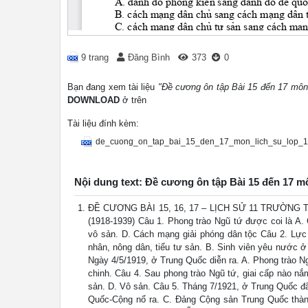
9 trang
Đăng Bình
373
0
Bạn đang xem tài liệu
"Đề cương ôn tập Bài 15 đến 17 môn
DOWNLOAD
ở trên
Tài liệu đính kèm:
de_cuong_on_tap_bai_15_den_17_mon_lich_su_lop_11
Nội dung text: Đề cương ôn tập Bài 15 đến 17 
ĐỀ CƯƠNG BÀI 15, 16, 17 – LỊCH SỬ 11 TRƯỜN
(1918-1939) Câu 1. Phong trào Ngũ tứ được coi là A
vô sản. D. Cách mạng giải phóng dân tộc Câu 2. Lực
nhân, nông dân, tiểu tư sản. B. Sinh viên yêu nước ở
Ngày 4/5/1919, ở Trung Quốc diễn ra. A. Phong trào N
chinh. Câu 4. Sau phong trào Ngũ tứ, giai cấp nào n
sản. D. Vô sản. Câu 5. Tháng 7/1921, ở Trung Quốc đã 
Quốc-Cộng nổ ra. C. Đảng Cộng sản Trung Quốc thàn