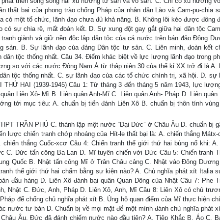
à phát triển song song hai xu hướng tư sản và vô sản. C. Chỉ có xu hướng vô
ân thất bại của phong trào chống Pháp của nhân dân Lào và Cam-pu-chia s
chưa có một tổ chức, lãnh đạo chưa đủ khả năng. B. Không lôi kéo được đông 
o có sự chia rẽ, mất đoàn kết. D. Sự xung đột gay gắt giữa hai dân tộc Cam
u tranh giành và giữ nền độc lập dân tộc của cá nước trên bán đảo Đông Dư
sản. B. Sự lãnh đạo của đảng Dân tộc tư sản. C. Liên minh, đoàn kết c
 dân tộc thống nhất. Câu 34. Điểm khác biệt về lực lượng lãnh đạo trong ph
ng so với các nước Đông Nam Á từ thập niên 30 của thế kỉ XX trở đi là A. 
dân tộc thống nhất. C. sự lãnh đạo của các tổ chức chính trị, xã hội. D. sự
THỨ HAI (1939-1945) Câu 1: Từ tháng 3 đến tháng 5 năm 1943, lực lượn
n quân Liên Xô- Mĩ B. Liên quân Anh-Mĩ C. Liên quân Anh- Pháp D. Liên quân 
g tới mục tiêu: A. chuẩn bị tiến đánh Liên Xô B. chuẩn bị thôn tính vùng
T TRẦN PHÚ C. thành lập một nước “Đại Đức” ở Châu Âu D. chuẩn bị g
iến lược chiến tranh chớp nhoáng của Hít-le thất bại là: A. chiến thắng Mátx
D. chiến thắng Cuốc-xcơ Câu 4: Chiến tranh thế giới thứ hai bùng nổ khi: A.
c C. Đức tấn công Ba Lan D. Mĩ tuyên chiến với Đức Câu 5: Chiến tranh T
ung Quốc B. Nhật tấn công Mĩ ở Trân Châu cảng C. Nhật vào Đông Dương
nh thế giới thứ hai chấm bằng sự kiện nào? A. Chủ nghĩa phát xít Italia s
bản đầu hàng D. Liên Xô đánh bại quân Quan Đông của Nhật Câu 7: Phe 
h, Nhật C. Đức, Anh, Pháp D. Liên Xô, Anh, Mĩ Câu 8: Liên Xô có chủ trươn
, Pháp để chống chủ nghĩa phát xít B. Ủng hộ quan điểm của Mĩ thực hiện ch
các nước tư bản D. Chuẩn bị về mọi mặt để một mình đánh chủ nghĩa phát xí
 Châu Âu, Đức đã đánh chiếm nước nào đầu tiên? A. Tiệp Khắc B. Áo C. B