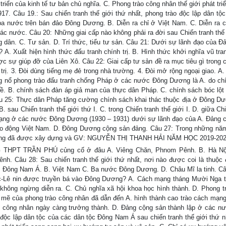
triển của kinh tế tư bản chủ nghĩa. C. Phong trào công nhân thế giới phát tr
. Câu 19.: Sau chiến tranh thế giới thứ nhất, phong trào độc lập dân tộ
a nước trên bán đảo Đông Dương. B. Diễn ra chỉ ở Việt Nam. C. Diễn ra c
ác nước. Câu 20: Những giai cấp nào không phải ra đời sau Chiến tranh thế 
ân. C. Tư sản. D. Trí thức, tiểu tư sản. Câu 21: Dưới sự lãnh đạo của Đ
? A. Xuất hiện hình thức đấu tranh chính trị. B. Hình thức khởi nghĩa vũ tra
ợc sự giúp đỡ của Liên Xô. Câu 22: Giai cấp tư sản đề ra mục tiêu gì trong 
 trị. 3. Đòi dùng tiếng mẹ đẻ trong nhà trường. 4. Đòi mở rộng ngoại giao. A.
ng nổ phong trào đấu tranh chống Pháp ở các nước Đông Dương là A. do ch
nề. B. chính sách đàn áp giả man của thực dân Pháp. C. chính sách bóc lột
Câu 25: Thực dân Pháp tăng cường chính sách khai thác thuộc địa ở Đông D
B. sau Chiến tranh thế giới thứ I. C. trong Chiến tranh thế giới I. D. giữa Ch
 mạng ở các nước Đông Dương (1930 – 1931) dưới sự lãnh đạo của A. Đảng 
o động Việt Nam. D. Đông Dương cộng sản đảng. Câu 27: Trong những nă
ơng đã được xây dựng và GV: NGUYỄN THỊ THANH HẢI NĂM HỌC 2019-20
HPT TRẦN PHÚ củng cố ở đâu A. Viêng Chăn, Phnom Pênh. B. Hà Nội
. Câu 28: Sau chiến tranh thế giới thứ nhất, nơi nào được coi là thuộc 
 A. Đông Nam Á. B. Việt Nam C. Ba nước Đông Dương. D. Châu Mĩ la tinh. Câ
c-Lê nin được truyền bá vào Đông Dương? A. Cách mạng tháng Mười Nga t
hông ngừng diễn ra. C. Chủ nghĩa xã hội khoa học hình thành. D. Phong t
 mẽ của phong trào công nhân đã dẫn đến A. hình thành cao trào cách mạng
ấp công nhân ngày càng trưởng thành. D. Đảng cộng sản thành lập ở các n
 độc lập dân tộc của các dân tộc Đông Nam Á sau chiến tranh thế giới thứ nh