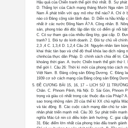
Hậu quả của Chiến tranh thế giới thứ nhất. B. Sự phát 
D. Thắng lợi của Cách mạng tháng Mười Nga năm 1917
Nam Á phát triển với quy mô như thế nào? A. Chỉ ở b
nào có Đảng cộng sản lãnh đạo. D. Diễn ra hầu khắp c
nhất ở các nước Đông Nam Á? A. Công nhân. B. Nông d
sản, phong trào đòi độc lập dân tộc có điểm gì nổi bật
C. Có sự tham gia của nhiều tầng lớp, giai cấp. D. Đư
tranh? 1. Đòi tự do kinh doanh. 2. Đòi tự chủ về chính
2,3 ,4 C. 1,3,4 D. 1,2,4 Câu 24: Nguyên nhân làm bù
khai thác tàn bạo và chế độ thuế khóa lao dịch nặng 
chinhcủa thực dân Pháp. D. chính sách chia để trị. 
khoảng thời gian. A. trước Chiến tranh thế giới thứ I. 
thế giới I. Câu 26: Thời kì mới của phong trào cách
Việt Nam. B. Đảng cộng sản Đông Dương. C. Đảng la
1939 cơ sở cách mạng của Đảng cộng sản Đông Dư
ĐỀ CƯƠNG BÀI 15, 16, 17 – LỊCH SỬ 11 TRƯỜNG T
Chăn. C. Phnom Pênh, Hà Nội. D. Sài Gòn, Phnom Pênh
trọng và giàu có nhất trong các thuộc địa của Pháp?
sao trong những năm 20 của thế kỉ XX chủ nghĩa Má
và tác động. B. Các cuộc cách mạng dân chủ tư sản k
nhân phát triển mạnh mẽ. Câu 30. Sự phát triển mạnh
nghĩa Mác-Lê nin có điều kiện ảnh hưởng. C. giai c
31. Đặc điểm lớn nhất của phong trào đấu tranh giành