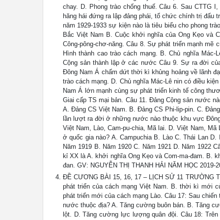
chay. D. Phong trào chống thuế. Câu 6. Sau CTTG I
hăng hái đứng ra lập đảng phái, tổ chức chính trị đấu
năm 1929-1933 sự kiện nào là tiêu biểu cho phong t
Bắc Việt Nam B. Cuộc khởi nghĩa của Ong Kẹo và Co
Công-pông-chơ-năng. Câu 8. Sự phát triển mạnh mẽ củ
Hình thành cao trào cách mạng. B. Chủ nghĩa Mác-Lê
Cộng sản thành lập ở các nước Câu 9. Sự ra đời c
Đông Nam Á chấm dứt thời kì khủng hoảng về lãnh đạo.
trào cách mạng. D. Chủ nghĩa Mác-Lê nin có điều kiện
Nam Á lớn mạnh cùng sự phát triển kinh tế công thươn
Giai cấp TS mại bản. Câu 11. Đảng Cộng sản nước nào
A. Đảng CS Việt Nam. B. Đảng CS Phi-lip-pin. C. Đản
lần lượt ra đời ở những nước nào thuộc khu vực Đông 
Việt Nam, Lào, Cam-pu-chia, Mã lai. D. Việt Nam, Mã 
ở quốc gia nào? A. Campuchia B. Lào C. Thái Lan D. 
Năm 1919 B. Năm 1920 C. Năm 1921 D. Năm 1922 Câu 
kỉ XX là A. khởi nghĩa Ong Kẹo và Com-ma-đam. B. kh
đan. GV: NGUYỄN THỊ THANH HẢI NĂM HỌC 2019-2
ĐỀ CƯƠNG BÀI 15, 16, 17 – LỊCH SỬ 11 TRƯỜNG TH
phát triển của cách mạng Việt Nam. B. thời kì mới
phát triển mới của cách mạng Lào. Câu 17: Sau chiến 
nước thuộc địa? A. Tăng cường buôn bán. B. Tăng cườ
lột. D. Tăng cường lực lượng quân đội. Câu 18: Trên