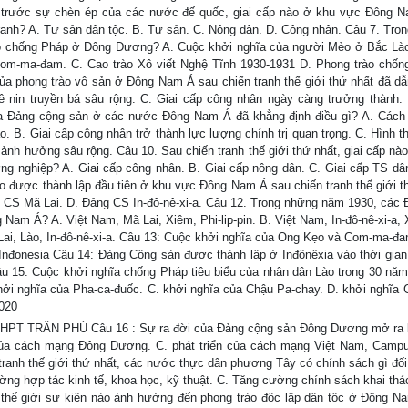
, trước sự chèn ép của các nước đế quốc, giai cấp nào ở khu vực Đông 
 tranh? A. Tư sản dân tộc. B. Tư sản. C. Nông dân. D. Công nhân. Câu 7. Tro
rào chống Pháp ở Đông Dương? A. Cuộc khởi nghĩa của người Mèo ở Bắc Là
m-ma-đam. C. Cao trào Xô viết Nghệ Tĩnh 1930-1931 D. Phong trào chốn
a phong trào vô sản ở Đông Nam Á sau chiến tranh thế giới thứ nhất đã dẫ
 nin truyền bá sâu rộng. C. Giai cấp công nhân ngày càng trưởng thành.
ủa Đảng cộng sản ở các nước Đông Nam Á đã khẳng định điều gì? A. Các
 B. Giai cấp công nhân trở thành lực lượng chính trị quan trọng. C. Hình t
 ảnh hưởng sâu rộng. Câu 10. Sau chiến tranh thế giới thứ nhất, giai cấp nà
g nghiệp? A. Giai cấp công nhân. B. Giai cấp nông dân. C. Giai cấp TS dân
 được thành lập đầu tiên ở khu vực Đông Nam Á sau chiến tranh thế giới t
g CS Mã Lai. D. Đảng CS In-đô-nê-xi-a. Câu 12. Trong những năm 1930, các
Nam Á? A. Việt Nam, Mã Lai, Xiêm, Phi-lip-pin. B. Việt Nam, In-đô-nê-xi-a, 
Lai, Lào, In-đô-nê-xi-a. Câu 13: Cuộc khởi nghĩa của Ong Kẹo và Com-ma-đan
Inđonesia Câu 14: Đảng Cộng sản được thành lập ở Inđônêxia vào thời gian
15: Cuộc khởi nghĩa chống Pháp tiêu biểu của nhân dân Lào trong 30 năm
ởi nghĩa của Pha-ca-đuốc. C. khởi nghĩa của Chậu Pa-chay. D. khởi nghĩa
020
PT TRẦN PHÚ Câu 16 : Sự ra đời của Đảng cộng sản Đông Dương mở ra 
 của cách mạng Đông Dương. C. phát triển của cách mạng Việt Nam, Campu
tranh thế giới thứ nhất, các nước thực dân phương Tây có chính sách gì đối
ng hợp tác kinh tế, khoa học, kỹ thuật. C. Tăng cường chính sách khai thá
 thế giới sự kiện nào ảnh hưởng đến phong trào độc lập dân tộc ở Đông N