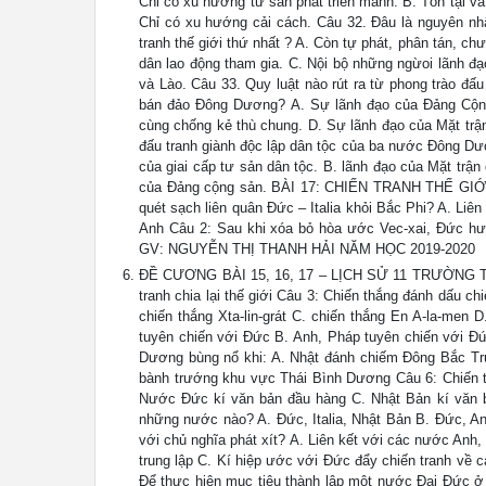
Chỉ có xu hướng tư sản phát triển manh. B. Tồn tại v
Chỉ có xu hướng cải cách. Câu 32. Đâu là nguyên nh
tranh thế giới thứ nhất ? A. Còn tự phát, phân tán, 
dân lao động tham gia. C. Nội bộ những ngừoi lãnh đạ
và Lào. Câu 33. Quy luật nào rút ra từ phong trào đấ
bán đảo Đông Dương? A. Sự lãnh đạo của Đảng Cộng 
cùng chống kẻ thù chung. D. Sự lãnh đạo của Mặt trận
đấu tranh giành độc lập dân tộc của ba nước Đông Dươ
của giai cấp tư sản dân tộc. B. lãnh đạo của Mặt trận 
của Đảng cộng sản. BÀI 17: CHIẾN TRANH THẾ GIỚI 
quét sạch liên quân Đức – Italia khỏi Bắc Phi? A. Liê
Anh Câu 2: Sau khi xóa bỏ hòa ước Vec-xai, Đức hướn
GV: NGUYỄN THỊ THANH HẢI NĂM HỌC 2019-2020
ĐỀ CƯƠNG BÀI 15, 16, 17 – LỊCH SỬ 11 TRƯỜNG THP
tranh chia lại thế giới Câu 3: Chiến thắng đánh dấu ch
chiến thắng Xta-lin-grát C. chiến thắng En A-la-men 
tuyên chiến với Đức B. Anh, Pháp tuyên chiến với Đứ
Dương bùng nổ khi: A. Nhật đánh chiếm Đông Bắc Tr
bành trướng khu vực Thái Bình Dương Câu 6: Chiến tra
Nước Đức kí văn bản đầu hàng C. Nhật Bản kí văn 
những nước nào? A. Đức, Italia, Nhật Bản B. Đức, An
với chủ nghĩa phát xít? A. Liên kết với các nước Anh
trung lập C. Kí hiệp ước với Đức đẩy chiến tranh về 
Để thực hiện mục tiêu thành lập một nước Đại Đức ở