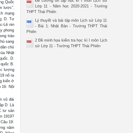
Đề cương ôn tập học kì I môn Lịch sử
ảng Quốc
Lớp 11 - Năm học 2020-2021 - Trường
m lược”.
THPT Thái Phiên
ách mạng
g. D. Tư
Lý thuyết và bài tập môn Lịch sử Lớp 11
c-Lê nin
- Bài 1: Nhật Bản - Trường THPT Thái
ẩy phong
Phiên
ong trào
2 Đề minh họa kiểm tra học kì I môn Lịch
chủ sang
sử Lớp 11 - Trường THPT Thái Phiên
 dân chủ
của Nhật
quốc. D.
 quốc B.
ực lượng
19 nổ ra
g kiến ở
 16: Nội
 vũ đài
ập D. Là
C tư sản
ăm 1919?
 Câu 19:
hững năm