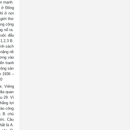
iển mạnh.
c ở Đông
hỉ ở nơi
giới thứ
ảng cộng
ng nổ ra.
cuộc đấu
 1,2,3 B.
ính sách
 nặng nề
ương vào
iến tranh
cộng sản
m 1936 –
20
, Viêng
địa quan
u 29: Vì
hắng lợi
rào công
. B. chủ
ước. Câu
ất là A.