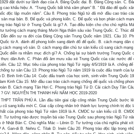
1929 đặt dưới sự lãnh đạo của A. Đảng Quốc đại. B. Đảng Cộng sản. C. Đ
ng cao khẩu hiệu: A. “Trung Quốc bất khả xâm phạm” B. “ Đã đảo đế quốc xâ
uốc độc lập muôn năm”. Câu 8. Phong trào Ngũ tứ đã mở đầu cao trào c
ư sản mại bản. B. Đế quốc và phong kiến. C. Đế quốc và bọn phản cách mạn
ng trào Ngũ tứ ở Trung Quốc là gì? A. Tạo điều kiện cho cho chủ nghĩa Má
o tư tưởng cách mạng tháng Mười Nga thấm sâu vào Trung Quốc. C. Thúc đ
. Dẫn đến sự ra đời của Đảng Cộng sản Trung Quốc năm 1921. Câu 10. Ph
uốc từ A. đánh đổ phong kiến sang đánh đổ đế quốc. B. cách mạng dân 
g cách mạng vô sản. D. cách mạng dân chủ tư sản kiểu cũ sang cách mạng
 Quốc diễn ra nhằm mục đích gì? A. Chống lại sự bành trướng Trung Quốc 
thực dân Anh. C. Phản đối âm mưu xâu xé Trung Quốc của các nước đế 
 kiến. Câu 12: Mục tiêu của phong trào Ngũ Tứ ngày 4/5/1919 là A. chống đế
chống tư sản Câu 13: Phong trào Ngũ Tứ năm 1919 là cuộc đấu tranh của l
 D. Binh lính Câu 14: Cuộc đấu tranh của học sinh, sinh viên Trung Quốc 19
Nam Kinh Câu 15: Mở đầu cao trào cách mạng chống đế quốc và chống phon
Đoàn B. Cách mạng Tân Hợi C. Phong trào Ngũ Tứ D. Cải cách Duy Tân Câu
ũ Tứ ? GV: NGUYỄN THỊ THANH HẢI NĂM HỌC 2019-2020
PT TRẦN PHÚ A. Lần đầu tiên giai cấp công nhân Trung Quốc bước lên
 cũ sang kiểu mới C. Giai cấp công nhân trở thành lực lượng chính trị độc l
 chất của phong trào Ngũ Tứ năm 1919 là A. CMDC tư sản kiểu cũ B. CMD
18: Tư tưởng nào được truyền bá vào Trung Quốc sau phong trào Ngũ Tứ n
 ở Nhật Bản C. Chủ nghĩa Mác – Lênin D. Tư tưởng của chủ nghĩa phát xít
 A. Gan-di B. Nehru C. Tilak D. Irwin Câu 20. Phong trào độc lập trong n