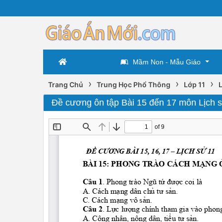
Mầm Non - Mẫu Giáo
›
›
›
Trang Chủ
Trung Học Phổ Thông
Lớp 11
L
Đề cương ôn tập Bài 15 đến 17 môn Lịch 