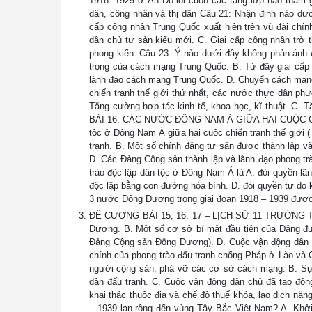
1918- 1929 ở Ấn Độ lôi cuốn các tầng lớp nào tham g
dân, công nhân và thị dân Câu 21: Nhận định nào dướ
cấp công nhân Trung Quốc xuất hiện trên vũ đài chín
dân chủ tư sản kiểu mới. C. Giai cấp công nhân trở t
phong kiến. Câu 23: Ý nào dưới đây không phản ánh
trọng của cách mạng Trung Quốc. B. Từ đây giai cấp
lãnh đạo cách mạng Trung Quốc. D. Chuyển cách mạng
chiến tranh thế giới thứ nhất, các nước thực dân ph
Tăng cường hợp tác kinh tế, khoa học, kĩ thuật. C. 
BÀI 16: CÁC NƯỚC ĐÔNG NAM Á GIỮA HAI CUỘC CHIẾN
tộc ở Đông Nam Á giữa hai cuộc chiến tranh thế giới (
tranh. B. Một số chính đảng tư sản được thành lập và
D. Các Đảng Cộng sản thành lập và lãnh đạo phong trà
trào độc lập dân tộc ở Đông Nam Á là A. đòi quyền lã
độc lập bằng con đường hòa bình. D. đòi quyền tự do 
3 nước Đông Dương trong giai đoạn 1918 – 1939 đư
ĐỀ CƯƠNG BÀI 15, 16, 17 – LỊCH SỬ 11 TRƯỜNG TH
Dương. B. Một số cơ sở bí mật đầu tiên của Đảng đ
Đảng Cộng sản Đông Dương). D. Cuộc vận động dân
chính của phong trào đấu tranh chống Pháp ở Lào và
người cộng sản, phá vỡ các cơ sở cách mạng. B. Sự
dân đấu tranh. C. Cuộc vận động dân chủ đã tạo động
khai thác thuộc địa và chế độ thuế khóa, lao dịch n
– 1939 lan rộng đến vùng Tây Bắc Việt Nam? A. Khở