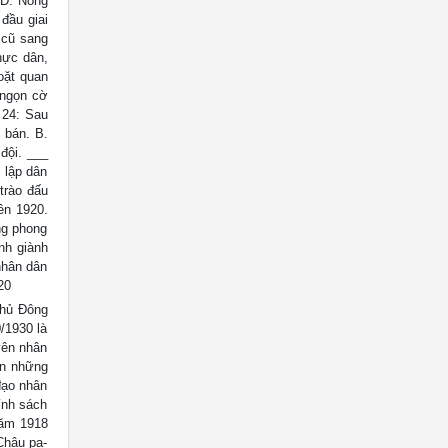
 D. Nông
đầu giai
 cũ sang
hực dân,
oặt quan
 ngọn cờ
 24: Sau
 bán. B.
đội. ___
 lập dân
trào đấu
ên 1920.
ng phong
nh giành
nhân dân
20
hủ Đông
/1930 là
yên nhân
an những
đạo nhân
ính sách
năm 1918
Chậu pa-