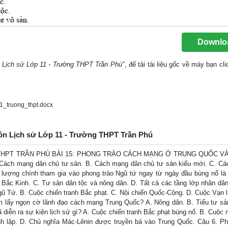
Downlo
 Lịch sử Lớp 11 - Trường THPT Trần Phú"
, để tải tài liệu gốc về máy bạn cl
_truong_thpt.docx
môn Lịch sử Lớp 11 - Trường THPT Trần Phú
G THPT TRẦN PHÚ BÀI 15: PHONG TRÀO CÁCH MẠNG Ở TRUNG QUỐC V
. Cách mạng dân chủ tư sản. B. Cách mạng dân chủ tư sản kiểu mới. C. C
 lượng chính tham gia vào phong trào Ngũ tứ ngay từ ngày đầu bùng nổ là
 Bắc Kinh. C. Tư sản dân tộc và nông dân. D. Tất cả các tầng lớp nhân dân
gũ Tứ. B. Cuộc chiến tranh Bắc phạt. C. Nội chiến Quốc-Cộng. D. Cuộc Vạn l
ắm lấy ngọn cờ lãnh đạo cách mạng Trung Quốc? A. Nông dân. B. Tiểu tư sả
diễn ra sự kiện lịch sử gì? A. Cuộc chiến tranh Bắc phạt bùng nổ. B. Cuộc n
h lập. D. Chủ nghĩa Mác-Lênin được truyền bá vào Trung Quốc. Câu 6. Ph