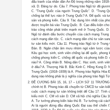
đấu tranh của nhân dân Ấn Độ trong những năm 1918-
xã. D. Đảng tự do. Câu 7. Phong trào Ngũ tứ đã giươ
C. “Trung Quốc của người Trung Quốc”. D. “Trung Q
chống lại thế lực nào ở Trung Quốc? A. Đế quốc và t
sản và phong kiến. Câu 9. Tác dụng lớn nhất của pho
được truyền bá vào Trung Quốc. B. Cạo điều kiện ch
trào công nhân phát triên mạnh mẽ ở Trung Quốc. D
Ngũ tứ đánh dấu bước chuyển của cách mạng Trung Q
cách mạng dân tộc. C. cách mạng dân chủ tư sản san
tư sản kiểu mới. Câu 11. Phong trào Ngũ tứ ở Trung
Bản. B. Ngăn chặn âm mưu nhòm ngó xâm lược của 
Kêu gọi học sinh, sinh viên chống lại đế quốc, phong
chống phong kiến C. chống đế quốc và phong kiến D. 
nào? A. Công nhân B. Nông dân C. Học sinh, sinh viên
ở đâu? A. Thượng Hải B. Bắc Kinh C. Hồng Kong D. 
Trung Quốc (1918–1939) là A. Phong trào Nghĩa Hòa 
dung nào không phải là ý nghĩa của phong trào Ng
ĐỀ CƯƠNG BÀI 15, 16, 17 – LỊCH SỬ 11 TRƯỜNG TH
chính trị B. Phong trào đã chuyển từ CMCD tư sản kiểu
cuộc cách mạng tư sản không triệt để Câu 17: Tính
kiểu mới C. CM vô sản D. CM xã hội chủ nghĩa Câu 
A. Tư tưởng phong kiến bảo thủ B. Tư tưởng cải cách
Ai là người đứng đầu đảng Quốc Đại sau thế chiến I?