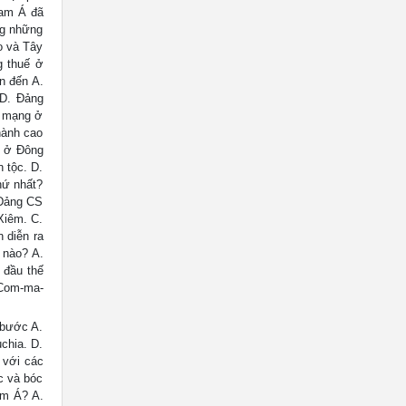
Nam Á đã
ng những
o và Tây
g thuế ở
n đến A.
 D. Đảng
h mạng ở
hành cao
o ở Đông
 tộc. D.
hứ nhất?
 Đảng CS
Xiêm. C.
 diễn ra
 nào? A.
 đầu thế
 Com-ma-
bước A.
chia. D.
 với các
c và bóc
am Á? A.