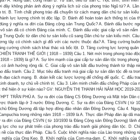
ia? A. Nông dân, công nhân B. Tư sản, tiểu tư sản C. Học sinh, sinh viên
i đây không phản ánh đúng ý nghĩa lịch sử của phong trào Ngũ tứ? A. Lần 
h trị. B. Tính chất phong trào đã chuyển từ cách mạng dân chủ tư sản kiểu
hành lực lượng chính trị độc lập. D. Đánh đổ hoàn toàn ách thống trị của t
 đúng ý nghĩa ra đời của Đảng cộng sản Trung Quốc? A. Đánh dấu bước ng
 vô sản đã có chính Đảng của mình. C. Đánh dấu việc giai cấp vô sản nắm
 Trung Quốc từ dân chủ tư sản kiểu cũ sang Dân chủ tư sản kiểu mới. Câu
ương tây có chính sách gì đối với các nước thuộc địa? A. Tăng cường buôn
Tăng cường chính sách khai thác và bốc lột. D. Tăng cường lực lượng quân 
 TRANH THẾ GIỚI ( 1918 – 1939) Câu 1. Nét mới trong phong trào độc
 1918 – 1939) là gì? A. Sự lớn mạnh của giai cấp tư sản dân tộc trong phong 
 có ảnh hưởng rộng rãi. C. Giai cấp vô sản bắt đầu trưởng thành từ thập ni
o đấu tranh. Câu 2. Mục tiêu đấu tranh mà giai cấp tư sản dân tộc đề ra tro
nh đạo cách mạng. B. đoàn kết các lược lượng để chống đế quốc. C. đấu tra
kinh doanh, tự chủ về chính trị. Câu 3. Liên minh chiến đấu chống Pháp của 
ợc thể hiện ở sự kiện nào? GV: NGUYỄN THỊ THANH HẢI NĂM HỌC 2019-20
PT TRẦN PHÚ A. Sự ra đời của Đảng CS Đông Dương và Mặt trận Dân c
ược thành lập ở 3 nước Đông Dương. C. Sự ra đời của Đảng CSVN ( từ 10
 chủ Đông Dương đã tập hợp đông đảo nhân dân Đông Dương. Câu 4. Ngu
 Campuchia trong những năm 1918 – 1939 là A. Thực dân Pháp đàn áp dã m
 ra đời của Đảng CSVN ( từ 10/1930 là Đảng Cộng sản Đông Dương) lãnh 
 lực cho sự phát triển của phong trào đấu tranh giải phóng dân tộc. D. Ch
ặng nề của thực dân Pháp. Câu 5. Cuộc khởi nghĩa nào của Lào trong những 
i nghĩa của Ong Kẹo. B. Khởi nghĩa của Com-ma-dam. C. Khởi nghĩa của 