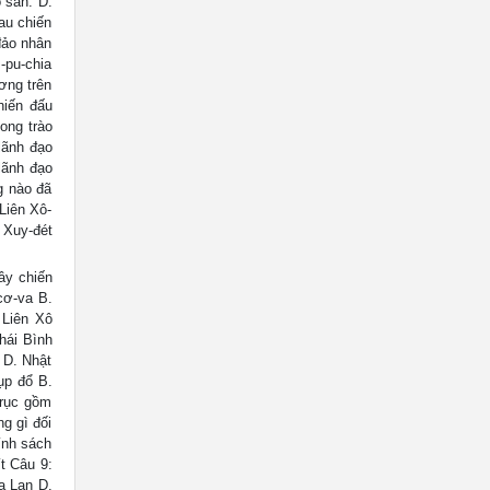
 sản. D.
au chiến
đảo nhân
-pu-chia
ơng trên
hiến đấu
ong trào
lãnh đạo
 lãnh đạo
g nào đã
Liên Xô-
 Xuy-đét
ây chiến
-cơ-va B.
 Liên Xô
hái Bình
 D. Nhật
ụp đổ B.
Trục gồm
g gì đối
ính sách
t Câu 9:
a Lan D.