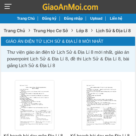
Trang Chủ
Đăng ký
Đăng nhập
Upload
Liên hệ
›
›
›
Trang Chủ
Trung Học Cơ Sở
Lớp 8
Lịch Sử & Địa Lí 8
GIÁO ÁN ĐIỆN TỬ LỊCH SỬ & ĐỊA LÍ 8 MỚI NHẤT
Thư viện giáo án điện tử Lịch Sử & Địa Lí 8 mới nhất, giáo án
powerpoint Lịch Sử & Địa Lí 8, đề thi Lịch Sử & Địa Lí 8, bài
giảng Lịch Sử & Địa Lí 8
Kế hoạch bài dạy môn Địa Lí 8 -
Kế hoạch bài dạy môn Địa Lí 8 -