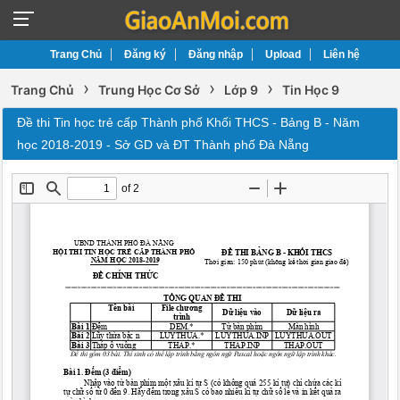
Trang Chủ
Đăng ký
Đăng nhập
Upload
Liên hệ
›
›
›
Trang Chủ
Trung Học Cơ Sở
Lớp 9
Tin Học 9
Đề thi Tin học trẻ cấp Thành phố Khối THCS - Bảng B - Năm
học 2018-2019 - Sở GD và ĐT Thành phố Đà Nẵng