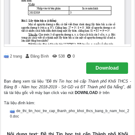
2 trang
Đăng Bình
538
0
Download
Bạn đang xem tài liệu
"Đề thi Tin học trẻ cấp Thành phố Khối THCS -
Bảng B - Năm học 2018-2019 - Sở GD và ĐT Thành phố Đà Nẵng"
, để
tải tài liệu gốc về máy bạn click vào nút
DOWNLOAD
ở trên
Tài liệu đính kèm:
de_thi_tin_hoc_tre_cap_thanh_pho_khoi_thcs_bang_b_nam_hoc_2
0.doc
Nội dung text: Đề thi Tin học trẻ cấp Thành phố Khối