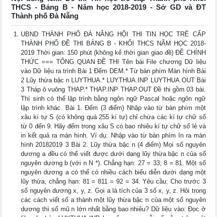
THCS - Bảng B - Năm học 2018-2019 - Sở GD và ĐT
Thành phố Đà Nẵng
UBND THÀNH PHỐ ĐÀ NẴNG HỘI THI TIN HỌC TRẺ CẤP
THÀNH PHỐ ĐỀ THI BẢNG B - KHỐI THCS NĂM HỌC 2018-
2019 Thời gian: 150 phút (không kể thời gian giao đề) ĐỀ CHÍNH
THỨC === TỔNG QUAN ĐỀ THI Tên bài File chương Dữ liệu
vào Dữ liệu ra trình Bài 1 Đếm DEM.* Từ bàn phím Màn hình Bài
2 Lũy thừa bậc n LUYTHUA.* LUYTHUA.INP LUYTHUA.OUT Bài
3 Tháp ô vuông THAP.* THAP.INP THAP.OUT Đề thi gồm 03 bài.
Thí sinh có thể lập trình bằng ngôn ngữ Pascal hoặc ngôn ngữ
lập trình khác. Bài 1. Đếm (3 điểm) Nhập vào từ bàn phím một
xâu kí tự S (có không quá 255 kí tự) chỉ chứa các kí tự chữ số
từ 0 đến 9. Hãy đếm trong xâu S có bao nhiêu kí tự chữ số lẻ và
in kết quả ra màn hình. Ví dụ: Nhập vào từ bàn phím In ra màn
hình 20182019 3 Bài 2. Lũy thừa bậc n (4 điểm) Mọi số nguyên
dương a đều có thể viết được dưới dạng lũy thừa bậc n của số
nguyên dương b (với n N *). Chẳng hạn: 27 = 33; 8 = 81. Một số
nguyên dương a có thể có nhiều cách biểu diễn dưới dạng một
lũy thừa, chẳng hạn: 81 = 811 = 92 = 34. Yêu cầu: Cho trước 3
số nguyên dương x, y, z. Gọi a là tích của 3 số x, y, z. Hỏi trong
các cách viết số a thành một lũy thừa bậc n của một số nguyên
dương thì số mũ n lớn nhất bằng bao nhiêu? Dữ liệu vào: Đọc ở