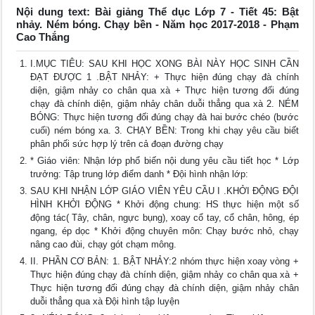
Nội dung text: Bài giảng Thể dục Lớp 7 - Tiết 45: Bật
nhảy. Ném bóng. Chạy bền - Năm học 2017-2018 - Phạm
Cao Thắng
I.MỤC TIÊU: SAU KHI HỌC XONG BÀI NÀY HỌC SINH CẦN
ĐẠT ĐƯỢC 1 .BẬT NHẢY: + Thực hiện đúng chạy đà chính
diện, giậm nhảy co chân qua xà + Thực hiện tương đối đúng
chạy đà chính diện, giậm nhảy chân duỗi thẳng qua xà 2. NÉM
BÓNG: Thực hiện tương đối đúng chạy đà hai bước chéo (bước
cuối) ném bóng xa. 3. CHẠY BỀN: Trong khi chạy yêu cầu biết
phân phối sức hợp lý trên cả đoạn đường chạy
* Giáo viên: Nhận lớp phổ biến nội dung yêu cầu tiết học * Lớp
trưởng: Tập trung lớp điểm danh * Đội hình nhận lớp:
SAU KHI NHẬN LỚP GIÁO VIÊN YÊU CẦU I .KHỞI ĐỘNG ĐỘI
HÌNH KHỞI ĐỘNG * Khởi động chung: HS thực hiện một số
động tác( Tây, chân, ngực bụng), xoay cổ tay, cổ chân, hông, ép
ngang, ép dọc * Khởi động chuyên môn: Chạy bước nhỏ, chạy
nâng cao đùi, chạy gót chạm mông.
II. PHẦN CƠ BẢN: 1. BẬT NHẢY:2 nhóm thực hiện xoay vòng +
Thực hiện đúng chạy đà chính diện, giậm nhảy co chân qua xà +
Thực hiện tương đối đúng chạy đà chính diện, giậm nhảy chân
duỗi thẳng qua xà Đội hình tập luyện