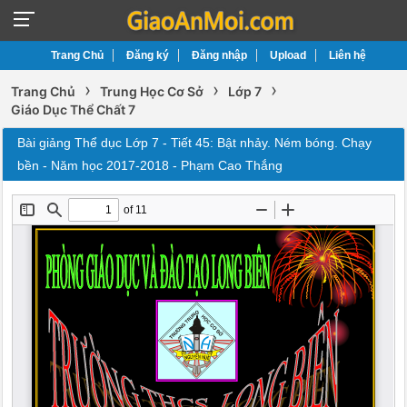
Trang Chủ
Đăng ký
Đăng nhập
Upload
Liên hệ
›
›
›
Trang Chủ
Trung Học Cơ Sở
Lớp 7
Giáo Dục Thể Chất 7
Bài giảng Thể dục Lớp 7 - Tiết 45: Bật nhảy. Ném bóng. Chạy
bền - Năm học 2017-2018 - Phạm Cao Thắng