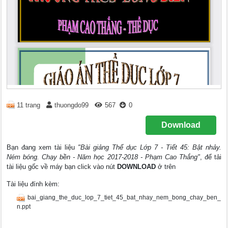
11 trang
thuongdo99
567
0
Download
Bạn đang xem tài liệu
"Bài giảng Thể dục Lớp 7 - Tiết 45: Bật nhảy.
Ném bóng. Chạy bền - Năm học 2017-2018 - Phạm Cao Thắng"
, để tải
tài liệu gốc về máy bạn click vào nút
DOWNLOAD
ở trên
Tài liệu đính kèm:
bai_giang_the_duc_lop_7_tiet_45_bat_nhay_nem_bong_chay_ben_
n.ppt