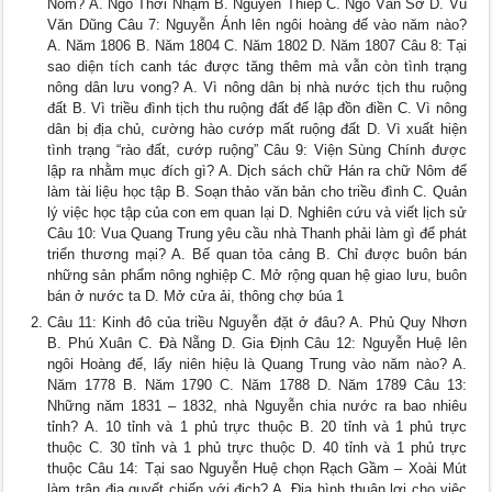
Nôm? A. Ngô Thời Nhậm B. Nguyễn Thiếp C. Ngô Văn Sở D. Vũ
Văn Dũng Câu 7: Nguyễn Ánh lên ngôi hoàng đế vào năm nào?
A. Năm 1806 B. Năm 1804 C. Năm 1802 D. Năm 1807 Câu 8: Tại
sao diện tích canh tác được tăng thêm mà vẫn còn tình trạng
nông dân lưu vong? A. Vì nông dân bị nhà nước tịch thu ruộng
đất B. Vì triều đình tịch thu ruộng đất để lập đồn điền C. Vì nông
dân bị địa chủ, cường hào cướp mất ruộng đất D. Vì xuất hiện
tình trạng “rào đất, cướp ruộng” Câu 9: Viện Sùng Chính được
lập ra nhằm mục đích gì? A. Dịch sách chữ Hán ra chữ Nôm để
làm tài liệu học tập B. Soạn thảo văn bản cho triều đình C. Quản
lý việc học tập của con em quan lại D. Nghiên cứu và viết lịch sử
Câu 10: Vua Quang Trung yêu cầu nhà Thanh phải làm gì để phát
triển thương mại? A. Bế quan tỏa cảng B. Chỉ được buôn bán
những sản phẩm nông nghiệp C. Mở rộng quan hệ giao lưu, buôn
bán ở nước ta D. Mở cửa ải, thông chợ búa 1
Câu 11: Kinh đô của triều Nguyễn đặt ở đâu? A. Phủ Quy Nhơn
B. Phú Xuân C. Đà Nẵng D. Gia Định Câu 12: Nguyễn Huệ lên
ngôi Hoàng đế, lấy niên hiệu là Quang Trung vào năm nào? A.
Năm 1778 B. Năm 1790 C. Năm 1788 D. Năm 1789 Câu 13:
Những năm 1831 – 1832, nhà Nguyễn chia nước ra bao nhiêu
tỉnh? A. 10 tỉnh và 1 phủ trực thuộc B. 20 tỉnh và 1 phủ trực
thuộc C. 30 tỉnh và 1 phủ trực thuộc D. 40 tỉnh và 1 phủ trực
thuộc Câu 14: Tại sao Nguyễn Huệ chọn Rạch Gầm – Xoài Mút
làm trận địa quyết chiến với địch? A. Địa hình thuận lợi cho việc