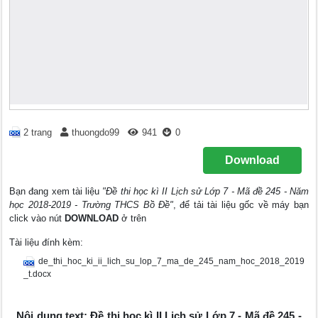
2 trang
thuongdo99
941
0
Download
Bạn đang xem tài liệu
"Đề thi học kì II Lịch sử Lớp 7 - Mã đề 245 - Năm
học 2018-2019 - Trường THCS Bồ Đề"
, để tải tài liệu gốc về máy bạn
click vào nút
DOWNLOAD
ở trên
Tài liệu đính kèm:
de_thi_hoc_ki_ii_lich_su_lop_7_ma_de_245_nam_hoc_2018_2019
_t.docx
Nội dung text: Đề thi học kì II Lịch sử Lớp 7 - Mã đề 245 -