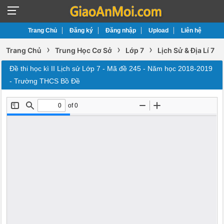
Trang Chủ
Đăng ký
Đăng nhập
Upload
Liên hệ
›
›
›
Trang Chủ
Trung Học Cơ Sở
Lớp 7
Lịch Sử & Địa Lí 7
Đề thi học kì II Lịch sử Lớp 7 - Mã đề 245 - Năm học 2018-2019
- Trường THCS Bồ Đề