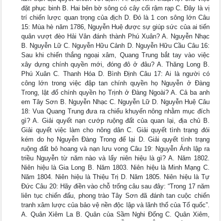
đặt phục binh B. Hai bên bờ sông có cây cối rậm rạp C. Đây là vị
trí chiến lược quan trọng của địch D. Đó là 1 con sông lớn Câu
15: Mùa hè năm 1786, Nguyễn Huệ được sự giúp sức của ai tiến
quân vượt đèo Hải Vân đánh thành Phú Xuân? A. Nguyễn Nhạc
B. Nguyễn Lữ C. Nguyễn Hữu Cảnh D. Nguyễn Hữu Cầu Câu 16:
Sau khi chiến thắng ngoại xâm, Quang Trung bắt tay vào việc
xây dựng chính quyền mới, đóng đô ở đâu? A. Thăng Long B.
Phú Xuân C. Thanh Hóa D. Bình Định Câu 17: Ai là người có
công lớn trong việc đập tan chính quyền họ Nguyễn ở Đàng
Trong, lật đổ chính quyền họ Trịnh ở Đàng Ngoài? A. Cả ba anh
em Tây Sơn B. Nguyễn Nhạc C. Nguyễn Lữ D. Nguyễn Huệ Câu
18: Vua Quang Trung đưa ra chiếu khuyến nông nhằm mục đích
gì? A. Giải quyết nạn cướp ruộng đất của quan lại, địa chủ B.
Giải quyết việc làm cho nông dân C. Giải quyết tình trạng đói
kém do họ Nguyễn Đàng Trong để lại D. Giải quyết tình trạng
ruộng đất bỏ hoang và nạn lưu vong Câu 19: Nguyễn Ánh lập ra
triều Nguyễn từ năm nào và lấy niên hiệu là gì? A. Năm 1802.
Niên hiệu là Gia Long B. Năm 1803. Niên hiệu là Minh Mạng C.
Năm 1804. Niên hiệu là Thiệu Trị D. Năm 1805. Niên hiệu là Tự
Đức Câu 20: Hãy điền vào chỗ trống câu sau đây: “Trong 17 năm
liên tục chiến đấu, phong trào Tây Sơn đã đánh tan cuộc chiến
tranh xâm lược của bảo vệ nền độc lập và lãnh thổ của Tổ quốc”.
A. Quân Xiêm La B. Quân của Sầm Nghi Đống C. Quân Xiêm,