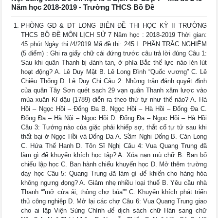
Năm học 2018-2019 - Trường THCS Bồ Đề
PHÒNG GD & ĐT LONG BIÊN ĐỀ THI HỌC KỲ II TRƯỜNG
THCS BỒ ĐỀ MÔN LỊCH SỬ 7 Năm học : 2018-2019 Thời gian:
45 phút Ngày thi /4/2019 Mã đề thi: 245 I. PHẦN TRẮC NGHIỆM
(5 điểm) : Ghi ra giấy chữ cái đứng trước câu trả lời đúng Câu 1:
Sau khi quân Thanh bị đánh tan, ở phía Bắc thế lực nào lén lút
hoạt động? A. Lê Duy Mật B. Lê Long Đình “Quốc vương” C. Lê
Chiêu Thống D. Lê Duy Chỉ Câu 2: Những trận đánh quyết định
của quân Tây Sơn quét sạch 29 vạn quân Thanh xâm lược vào
mùa xuân Kỉ dậu (1789) diễn ra theo thứ tự như thế nào? A. Hà
Hồi – Ngọc Hồi – Đống Đa B. Ngọc Hồi – Hà Hồi – Đống Đa C.
Đống Đa – Hà Nội – Ngọc Hồi D. Đống Đa – Ngọc Hồi – Hà Hồi
Câu 3: Tướng nào của giặc phải khiếp sợ, thắt cổ tự tử sau khi
thất bại ở Ngọc Hồi và Đống Đa A. Sầm Nghi Đống B. Càn Long
C. Hứa Thế Hanh D. Tôn Sĩ Nghị Câu 4: Vua Quang Trung đã
làm gì để khuyến khích học tập? A. Xóa nạn mù chữ B. Ban bố
chiếu lập học C. Ban hành chiếu khuyến học D. Mở thêm trường
dạy học Câu 5: Quang Trung đã làm gì để khiến cho hàng hóa
không ngưng đọng? A. Giảm nhẹ nhiều loại thuế B. Yêu cầu nhà
Thanh “”mở cửa ải, thông chợ búa”” C. Khuyến khích phát triển
thủ công nghiệp D. Mở lại các chợ Câu 6: Vua Quang Trung giao
cho ai lập Viện Sùng Chính để dịch sách chữ Hán sang chữ